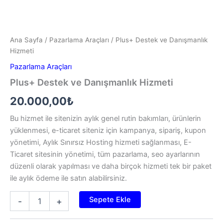
Ana Sayfa
/
Pazarlama Araçları
/ Plus+ Destek ve Danışmanlık
Hizmeti
Pazarlama Araçları
Plus+ Destek ve Danışmanlık Hizmeti
20.000,00
₺
Bu hizmet ile sitenizin aylık genel rutin bakımları, ürünlerin
yüklenmesi, e-ticaret siteniz için kampanya, sipariş, kupon
yönetimi, Aylık Sınırsız Hosting hizmeti sağlanması, E-
Ticaret sitesinin yönetimi, tüm pazarlama, seo ayarlarının
düzenli olarak yapılması ve daha birçok hizmeti tek bir paket
ile aylık ödeme ile satın alabilirsiniz.
Plus+
Sepete Ekle
-
+
Destek
ve