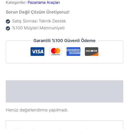
Danışmanlık
Kategoriler:
Pazarlama Araçları
Hizmeti
Sorun Değil Çözüm Üretiyoruz!
adet
Satış Sonrası Teknik Destek
%100 Müşteri Memnuniyeti
Garantili %100 Güvenli Ödeme
Değerlendirmeler (0)
Taksit Tablosu
Henüz değerlendirme yapılmadı.