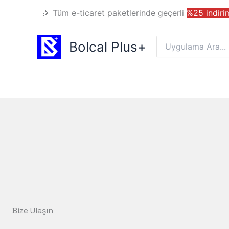
İçeriğe
🎉 Tüm e-ticaret paketlerinde geçerli
%25 indiri
atla
Bolcal Plus+
Search
for:
Bize Ulaşın